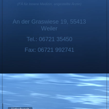
(FÄ für Innere Medizin, angestellte Ärztin)
An der Graswiese 19, 55413
Weiler
Tel.: 06721 35450
Fax: 06721 992741