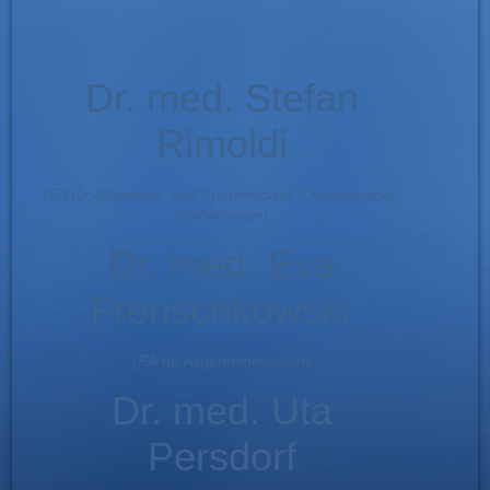
Dr. med. Stefan
Rimoldi
(FA für Allgemein- und Sportmedizin, Chirotherapie,
Diabetologie)
Dr. med. Eva
Frenschkowski
(FÄ für Allgemeinmedizin)
Dr. med. Uta
Persdorf